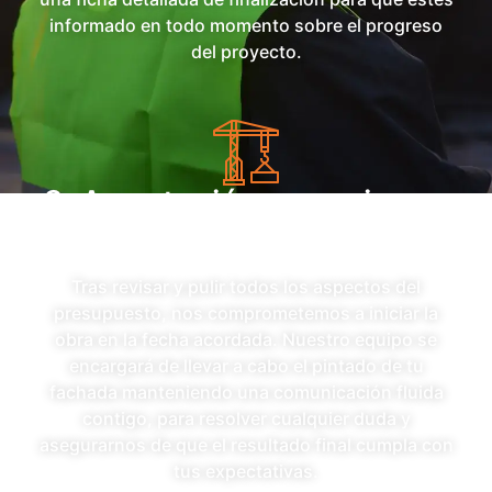
informado en todo momento sobre el progreso
del proyecto.
3. Aceptación y comienzo
de obra
Tras revisar y pulir todos los aspectos del
presupuesto, nos comprometemos a iniciar la
obra en la fecha acordada. Nuestro equipo se
encargará de llevar a cabo el pintado de tu
fachada manteniendo una comunicación fluida
contigo, para resolver cualquier duda y
asegurarnos de que el resultado final cumpla con
tus expectativas.