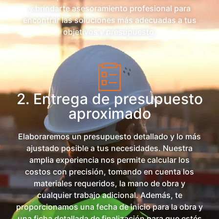
y brindarte asesoramiento profesional para
encontrar las soluciones más adecuadas a tus
objetivos y presupuesto.
2. Entrega de presupuesto
aproximado
Elaboraremos un presupuesto detallado y lo más
ajustado posible a tus necesidades. Nuestra
amplia experiencia nos permite calcular los
costos con precisión, tomando en cuenta los
materiales requeridos, la mano de obra y
cualquier trabajo adicional. Además, te
proporcionamos una fecha de inicio para la obra y
una ficha detallada de finalización para que estés